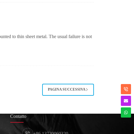
ounted to thin sheet metal. The usual failure is not
العربية
日本語
Nederlands
Lietuvių kalba
Čeština
PAGINA SUCCESSIVA
Polski
Português
Français
Contatto
Deutsch
Español
+86 13720060320