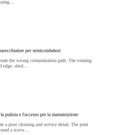
 During…
parecchiature per semiconduttori
create the wrong contamination path. The rotating
ed edge, shed…
 la pulizia e l'accesso per la manutenzione
ate a poor cleaning and service detail. The joint
 around a screw…