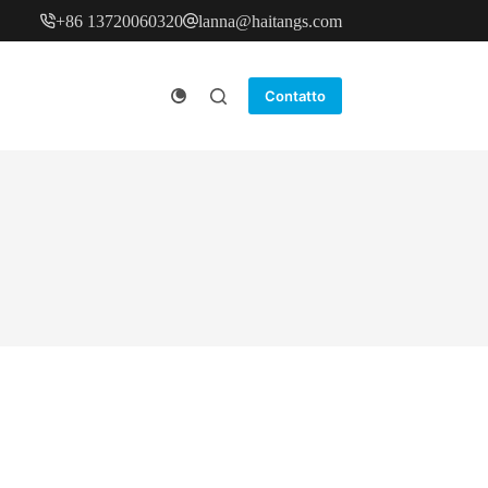
+86 13720060320
lanna@haitangs.com
Contatto