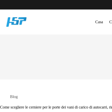
Salta
al
contenuto
Casa
C
Blog
Come scegliere le cerniere per le porte dei vani di carico di autocarri, r