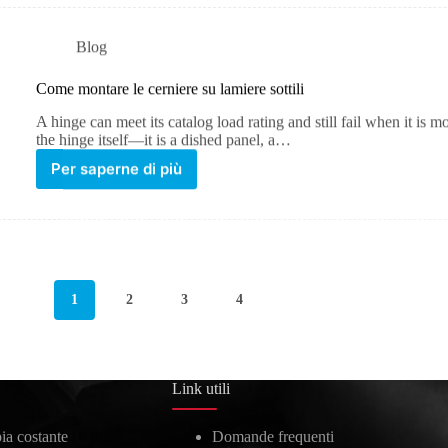
Blog
Come montare le cerniere su lamiere sottili
A hinge can meet its catalog load rating and still fail when it is m
the hinge itself—it is a dished panel, a…
Per saperne di più
1
2
3
4
Link utili
ia costante
Domande frequenti