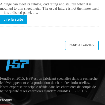
A hinge can meet its catalog load rating and still fail when it is
mounted to thin sheet metal. The usual failure is not the hinge itself
—it is a dished panel, a…
Lire la suite
PAGE SUIVANTE
Fondée en 2015, HSP est un fabricant spécialisé dans la recherche,
le développement et la production de charnières industrielles.
Notre expertise principale réside dans les charnières de couple de
haute qualité et les charnières standard durables.
→ PLUS
Produits