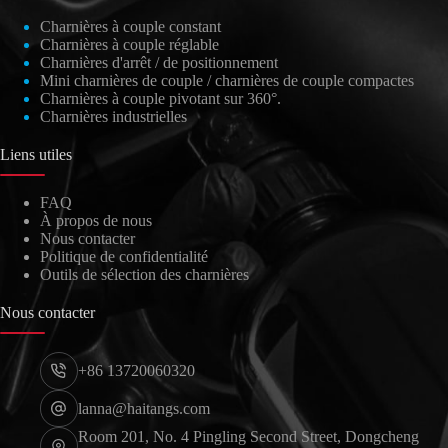
Charnières à couple constant
Charnières à couple réglable
العربية
Charnières d'arrêt / de positionnement
日本語
Mini charnières de couple / charnières de couple compactes
Charnières à couple pivotant sur 360°.
Nederlands
Charnières industrielles
Lietuvių kalba
Liens utiles
Čeština
FAQ
Polski
À propos de nous
Nous contacter
Português
Politique de confidentialité
Outils de sélection des charnières
Deutsch
Italiano
Nous contacter
Español
+86 13720060320
Русский
lanna@haitangs.com
한국어
Room 201, No. 4 Pingling Second Street, Dongcheng
English