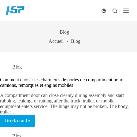
Passer
au
contenu
Blog
Accueil
Blog
Blog
Comment choisir les charnières de portes de compartiment pour
camions, remorques et engins mobiles
A compartment door can close cleanly during assembly and start
rubbing, leaking, or rattling after the truck, trailer, or mobile
equipment enters service. The hinge may not be broken. The body,
trailer…
Lire la suite
Blog