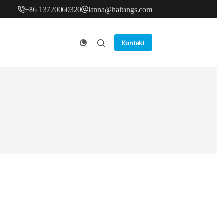
+86 13720060320
lanna@haitangs.com
Kontakt