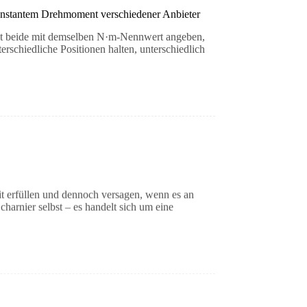
konstantem Drehmoment verschiedener Anbieter
t beide mit demselben N·m-Nennwert angeben,
erschiedliche Positionen halten, unterschiedlich
t erfüllen und dennoch versagen, wenn es an
harnier selbst – es handelt sich um eine
العربية
日本語
Nederlands
Lietuvių kalba