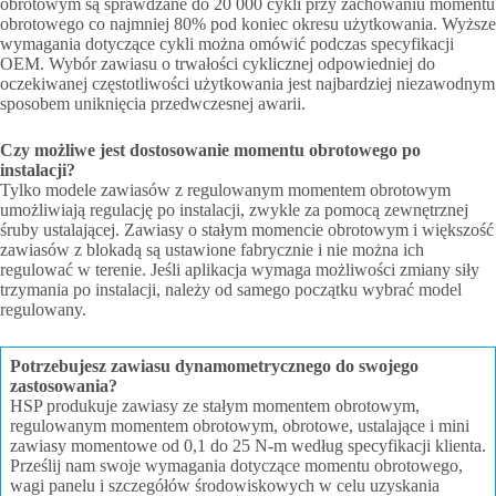
obrotowym są sprawdzane do 20 000 cykli przy zachowaniu momentu
obrotowego co najmniej 80% pod koniec okresu użytkowania. Wyższe
wymagania dotyczące cykli można omówić podczas specyfikacji
OEM. Wybór zawiasu o trwałości cyklicznej odpowiedniej do
oczekiwanej częstotliwości użytkowania jest najbardziej niezawodnym
sposobem uniknięcia przedwczesnej awarii.
Czy możliwe jest dostosowanie momentu obrotowego po
instalacji?
Tylko modele zawiasów z regulowanym momentem obrotowym
umożliwiają regulację po instalacji, zwykle za pomocą zewnętrznej
śruby ustalającej. Zawiasy o stałym momencie obrotowym i większość
zawiasów z blokadą są ustawione fabrycznie i nie można ich
regulować w terenie. Jeśli aplikacja wymaga możliwości zmiany siły
trzymania po instalacji, należy od samego początku wybrać model
regulowany.
Potrzebujesz zawiasu dynamometrycznego do swojego
zastosowania?
HSP produkuje zawiasy ze stałym momentem obrotowym,
regulowanym momentem obrotowym, obrotowe, ustalające i mini
zawiasy momentowe od 0,1 do 25 N-m według specyfikacji klienta.
Prześlij nam swoje wymagania dotyczące momentu obrotowego,
wagi panelu i szczegółów środowiskowych w celu uzyskania