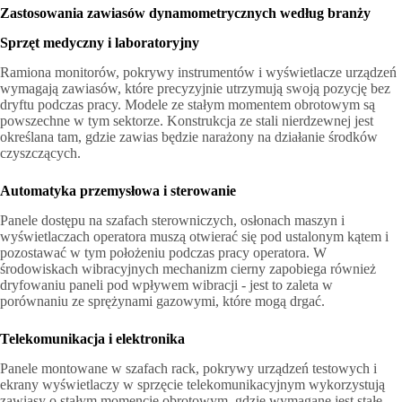
Zastosowania zawiasów dynamometrycznych według branży
Sprzęt medyczny i laboratoryjny
Ramiona monitorów, pokrywy instrumentów i wyświetlacze urządzeń
wymagają zawiasów, które precyzyjnie utrzymują swoją pozycję bez
dryftu podczas pracy. Modele ze stałym momentem obrotowym są
powszechne w tym sektorze. Konstrukcja ze stali nierdzewnej jest
określana tam, gdzie zawias będzie narażony na działanie środków
czyszczących.
Automatyka przemysłowa i sterowanie
Panele dostępu na szafach sterowniczych, osłonach maszyn i
wyświetlaczach operatora muszą otwierać się pod ustalonym kątem i
pozostawać w tym położeniu podczas pracy operatora. W
środowiskach wibracyjnych mechanizm cierny zapobiega również
dryfowaniu paneli pod wpływem wibracji - jest to zaleta w
porównaniu ze sprężynami gazowymi, które mogą drgać.
Telekomunikacja i elektronika
Panele montowane w szafach rack, pokrywy urządzeń testowych i
ekrany wyświetlaczy w sprzęcie telekomunikacyjnym wykorzystują
zawiasy o stałym momencie obrotowym, gdzie wymagane jest stałe