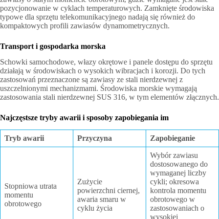
pozycjonowanie w cyklach temperaturowych. Zamknięte środowiska
typowe dla sprzętu telekomunikacyjnego nadają się również do
kompaktowych profili zawiasów dynamometrycznych.
Transport i gospodarka morska
Schowki samochodowe, włazy okrętowe i panele dostępu do sprzętu
działają w środowiskach o wysokich wibracjach i korozji. Do tych
zastosowań przeznaczone są zawiasy ze stali nierdzewnej z
uszczelnionymi mechanizmami. Środowiska morskie wymagają
zastosowania stali nierdzewnej SUS 316, w tym elementów złącznych.
Najczęstsze tryby awarii i sposoby zapobiegania im
Tryb awarii
Przyczyna
Zapobieganie
Wybór zawiasu
dostosowanego do
wymaganej liczby
Zużycie
cykli; okresowa
Stopniowa utrata
powierzchni ciernej,
kontrola momentu
momentu
awaria smaru w
obrotowego w
obrotowego
cyklu życia
zastosowaniach o
wysokiej