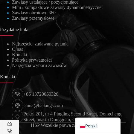
Zawiasy ustalające / pozycjonujące
日本語
Mini / kompaktowe zawiasy dynamometryczne
Zawiasy obrotowe 360
Nederlands
Zawiasy przemysłowe
Lietuvių kalba
Przydatne linki
Čeština
Najczęściej zadawane pytania
Português
O nas
Kontakt
Français
Polityka prywatności
Narzędzia wyboru zawiasów
Deutsch
Italiano
Kontakt
Español
+86 13720060320
Русский
lanna@haitangs.com
한국어
Pokój 201, nr 4 Pingling Second Street, Dongcheng
English
Street, miasto Dongguan, Guangdong, Chiny
HSP Wszelkie prawa zastrzeżone
Polski