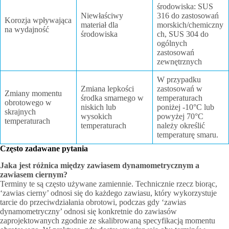
środowiska: SUS
Niewłaściwy
316 do zastosowań
Korozja wpływająca
materiał dla
morskich/chemiczny
na wydajność
środowiska
ch, SUS 304 do
ogólnych
zastosowań
zewnętrznych
W przypadku
Zmiana lepkości
zastosowań w
Zmiany momentu
środka smarnego w
temperaturach
obrotowego w
niskich lub
poniżej -10°C lub
skrajnych
wysokich
powyżej 70°C
temperaturach
temperaturach
należy określić
temperaturę smaru.
Często zadawane pytania
Jaka jest różnica między zawiasem dynamometrycznym a
zawiasem ciernym?
Terminy te są często używane zamiennie. Technicznie rzecz biorąc,
‘zawias cierny’ odnosi się do każdego zawiasu, który wykorzystuje
tarcie do przeciwdziałania obrotowi, podczas gdy ‘zawias
dynamometryczny’ odnosi się konkretnie do zawiasów
zaprojektowanych zgodnie ze skalibrowaną specyfikacją momentu