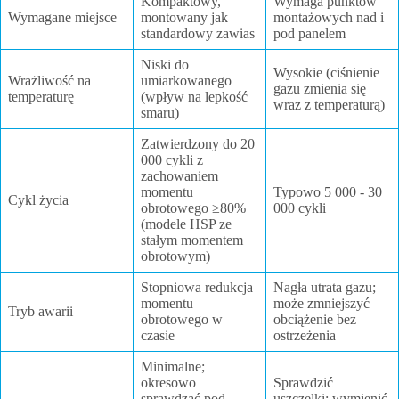
Kompaktowy,
Wymaga punktów
Wymagane miejsce
montowany jak
montażowych nad i
standardowy zawias
pod panelem
Niski do
Wysokie (ciśnienie
Wrażliwość na
umiarkowanego
gazu zmienia się
temperaturę
(wpływ na lepkość
wraz z temperaturą)
smaru)
Zatwierdzony do 20
000 cykli z
zachowaniem
momentu
Typowo 5 000 - 30
Cykl życia
obrotowego ≥80%
000 cykli
(modele HSP ze
stałym momentem
obrotowym)
Stopniowa redukcja
Nagła utrata gazu;
momentu
może zmniejszyć
Tryb awarii
obrotowego w
obciążenie bez
czasie
ostrzeżenia
Minimalne;
okresowo
Sprawdzić
sprawdzać pod
uszczelki; wymienić,