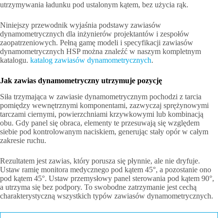
utrzymywania ładunku pod ustalonym kątem, bez użycia rąk.
Niniejszy przewodnik wyjaśnia podstawy zawiasów
dynamometrycznych dla inżynierów projektantów i zespołów
zaopatrzeniowych. Pełną gamę modeli i specyfikacji zawiasów
dynamometrycznych HSP można znaleźć w naszym kompletnym
katalogu.
katalog zawiasów dynamometrycznych
.
Jak zawias dynamometryczny utrzymuje pozycję
Siła trzymająca w zawiasie dynamometrycznym pochodzi z tarcia
pomiędzy wewnętrznymi komponentami, zazwyczaj sprężynowymi
tarczami ciernymi, powierzchniami krzywkowymi lub kombinacją
obu. Gdy panel się obraca, elementy te przesuwają się względem
siebie pod kontrolowanym naciskiem, generując stały opór w całym
zakresie ruchu.
Rezultatem jest zawias, który porusza się płynnie, ale nie dryfuje.
Ustaw ramię monitora medycznego pod kątem 45°, a pozostanie ono
pod kątem 45°. Ustaw przemysłowy panel sterowania pod kątem 90°,
a utrzyma się bez podpory. To swobodne zatrzymanie jest cechą
charakterystyczną wszystkich typów zawiasów dynamometrycznych.