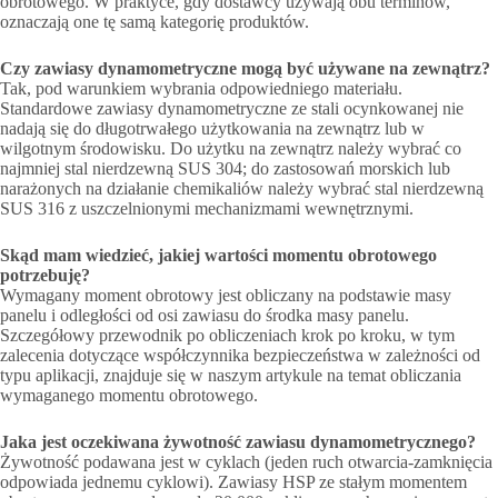
obrotowego. W praktyce, gdy dostawcy używają obu terminów,
oznaczają one tę samą kategorię produktów.
Czy zawiasy dynamometryczne mogą być używane na zewnątrz?
Tak, pod warunkiem wybrania odpowiedniego materiału.
Standardowe zawiasy dynamometryczne ze stali ocynkowanej nie
nadają się do długotrwałego użytkowania na zewnątrz lub w
wilgotnym środowisku. Do użytku na zewnątrz należy wybrać co
najmniej stal nierdzewną SUS 304; do zastosowań morskich lub
narażonych na działanie chemikaliów należy wybrać stal nierdzewną
SUS 316 z uszczelnionymi mechanizmami wewnętrznymi.
Skąd mam wiedzieć, jakiej wartości momentu obrotowego
potrzebuję?
Wymagany moment obrotowy jest obliczany na podstawie masy
panelu i odległości od osi zawiasu do środka masy panelu.
Szczegółowy przewodnik po obliczeniach krok po kroku, w tym
zalecenia dotyczące współczynnika bezpieczeństwa w zależności od
typu aplikacji, znajduje się w naszym artykule na temat obliczania
wymaganego momentu obrotowego.
Jaka jest oczekiwana żywotność zawiasu dynamometrycznego?
Żywotność podawana jest w cyklach (jeden ruch otwarcia-zamknięcia
odpowiada jednemu cyklowi). Zawiasy HSP ze stałym momentem