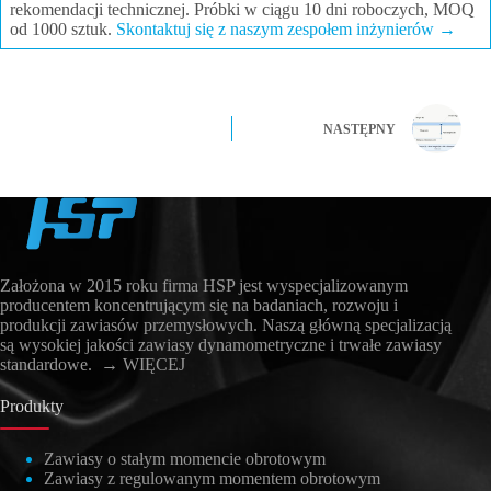
rekomendacji technicznej. Próbki w ciągu 10 dni roboczych, MOQ
od 1000 sztuk.
Skontaktuj się z naszym zespołem inżynierów →
NASTĘPNY
Założona w 2015 roku firma HSP jest wyspecjalizowanym
producentem koncentrującym się na badaniach, rozwoju i
produkcji zawiasów przemysłowych. Naszą główną specjalizacją
są wysokiej jakości zawiasy dynamometryczne i trwałe zawiasy
standardowe.
→ WIĘCEJ
Produkty
Zawiasy o stałym momencie obrotowym
Zawiasy z regulowanym momentem obrotowym
العربية