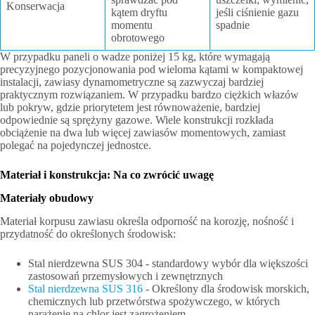
Konserwacja
kątem dryftu
jeśli ciśnienie gazu
momentu
spadnie
obrotowego
W przypadku paneli o wadze poniżej 15 kg, które wymagają
precyzyjnego pozycjonowania pod wieloma kątami w kompaktowej
instalacji, zawiasy dynamometryczne są zazwyczaj bardziej
praktycznym rozwiązaniem. W przypadku bardzo ciężkich włazów
lub pokryw, gdzie priorytetem jest równoważenie, bardziej
odpowiednie są sprężyny gazowe. Wiele konstrukcji rozkłada
obciążenie na dwa lub więcej zawiasów momentowych, zamiast
polegać na pojedynczej jednostce.
Materiał i konstrukcja: Na co zwrócić uwagę
Materiały obudowy
Materiał korpusu zawiasu określa odporność na korozję, nośność i
przydatność do określonych środowisk:
Stal nierdzewna SUS 304 - standardowy wybór dla większości
zastosowań przemysłowych i zewnętrznych
Stal nierdzewna SUS 316
- Określony dla środowisk morskich,
chemicznych lub przetwórstwa spożywczego, w których
narażenie na chlor jest zagrożeniem