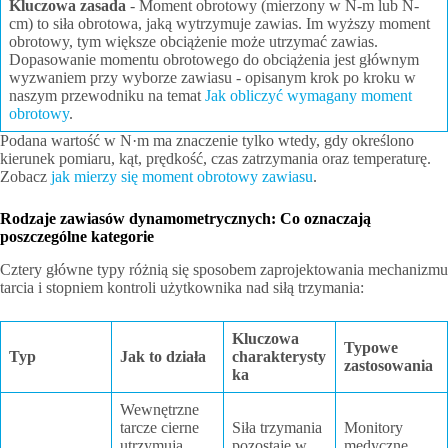
Kluczowa zasada
- Moment obrotowy (mierzony w N-m lub N-
cm) to siła obrotowa, jaką wytrzymuje zawias. Im wyższy moment
obrotowy, tym większe obciążenie może utrzymać zawias.
Dopasowanie momentu obrotowego do obciążenia jest głównym
wyzwaniem przy wyborze zawiasu - opisanym krok po kroku w
naszym przewodniku na temat
Jak obliczyć wymagany moment
obrotowy
.
Podana wartość w N·m ma znaczenie tylko wtedy, gdy określono
kierunek pomiaru, kąt, prędkość, czas zatrzymania oraz temperaturę.
Zobacz
jak mierzy się moment obrotowy zawiasu
.
Rodzaje zawiasów dynamometrycznych: Co oznaczają
poszczególne kategorie
Cztery główne typy różnią się sposobem zaprojektowania mechanizmu
tarcia i stopniem kontroli użytkownika nad siłą trzymania:
Kluczowa
Typowe
Typ
Jak to działa
charakterysty
zastosowania
ka
Wewnętrzne
tarcze cierne
Siła trzymania
Monitory
utrzymują
pozostaje w
medyczne,