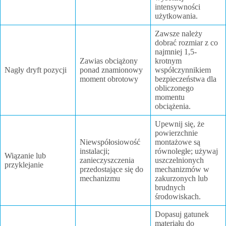
intensywności
użytkowania.
Zawsze należy
dobrać rozmiar z co
najmniej 1,5-
Zawias obciążony
krotnym
Nagły dryft pozycji
ponad znamionowy
współczynnikiem
moment obrotowy
bezpieczeństwa dla
obliczonego
momentu
obciążenia.
Upewnij się, że
powierzchnie
Niewspółosiowość
montażowe są
instalacji;
równoległe; używaj
Wiązanie lub
zanieczyszczenia
uszczelnionych
przyklejanie
przedostające się do
mechanizmów w
mechanizmu
zakurzonych lub
brudnych
środowiskach.
Dopasuj gatunek
materiału do