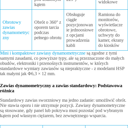
widokowe
kątem
Obsługuje
Ramiona do
ciągłe
monitorów,
Obrotowy
Obrót o 360° z
pozycjonowan
wyświetlacze
zawias
oporem tarcia
ie jednoosiowe
obrotowe,
dynamometryc
podczas
z opcjami
uchwyty do
zny
pełnego obrotu
prowadzenia
kamer, ekrany
kabli
do kiosków
Mini i kompaktowe zawiasy dynamometryczne
są zgodne z tymi
samymi zasadami, co powyższe typy, ale są przeznaczone do małych
obudów, elektroniki i przenośnych instrumentów, w których
standardowe wymiary zawiasów są niepraktyczne - z modelami HSP
tak małymi jak Φ6,3 × 12 mm.
Zawias dynamometryczny a zawias standardowy: Podstawowa
różnica
Standardowy zawias sworzniowy ma jedno zadanie: umożliwić obrót.
Nie stawia oporu i nie utrzymuje pozycji. Zawiasy dynamometryczne
są stosowane, gdy panel lub pokrywa musi pozostać pod wybranym
kątem pod własnym ciężarem, bez zewnętrznego wsparcia.