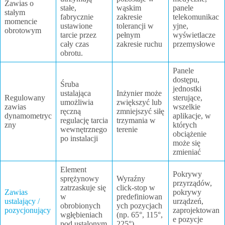
Zawias o
stałe,
wąskim
panele
stałym
fabrycznie
zakresie
telekomunikac
momencie
ustawione
tolerancji w
yjne,
obrotowym
tarcie przez
pełnym
wyświetlacze
cały czas
zakresie ruchu
przemysłowe
obrotu.
Panele
dostępu,
Śruba
jednostki
ustalająca
Inżynier może
Regulowany
sterujące,
umożliwia
zwiększyć lub
zawias
wszelkie
ręczną
zmniejszyć siłę
dynamometryc
aplikacje, w
regulację tarcia
trzymania w
zny
których
wewnętrznego
terenie
obciążenie
po instalacji
może się
zmieniać
Element
Pokrywy
sprężynowy
Wyraźny
przyrządów,
zatrzaskuje się
click-stop w
Zawias
pokrywy
w
predefiniowan
ustalający /
urządzeń,
obrobionych
ych pozycjach
pozycjonujący
zaprojektowan
wgłębieniach
(np. 65°, 115°,
e pozycje
pod ustalonym
225°)