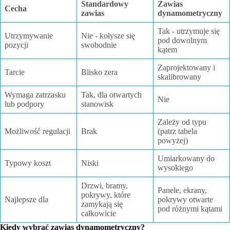
Standardowy
Zawias
Cecha
zawias
dynamometryczny
Tak - utrzymuje się
Utrzymywanie
Nie - kołysze się
pod dowolnym
pozycji
swobodnie
kątem
Zaprojektowany i
Tarcie
Blisko zera
skalibrowany
Wymaga zatrzasku
Tak, dla otwartych
Nie
lub podpory
stanowisk
Zależy od typu
Możliwość regulacji
Brak
(patrz tabela
powyżej)
Umiarkowany do
Typowy koszt
Niski
wysokiego
Drzwi, bramy,
Panele, ekrany,
pokrywy, które
Najlepsze dla
pokrywy otwarte
zamykają się
pod różnymi kątami
całkowicie
Kiedy wybrać zawias dynamometryczny?