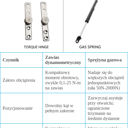
Zawias
Czynnik
Sprężyna gazowa
dynamometryczny
Kompaktowy
Nadaje się do
moment obrotowy,
większych obciążeń
Zakres obciążenia
zwykle 0,1-25 N-m
jednopunktowych
na zawias
(siła 50N-2000N)
Zazwyczaj asystuje
przy otwarciu;
Dowolny kąt w
Pozycjonowanie
ograniczone
pełnym zakresie
trzymanie na
średnim dystansie