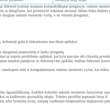
ai išdėstyti įvairiais kampais kompaktiškame įrenginyje, sukimo momen
ms ar dangčiams, kai pirmenybė teikiama atsvarai, labiau tinka dujinės 
ar daugiau sukimo momento vyrių, o ne vienam įrenginiui.
keliamoji galia ir tinkamumas tam tikrai aplinkai:
as daugumai pramoninių ir lauko įrenginių
inei ar maisto perdirbimo aplinkai, kai kyla pavojus dėl chloridų poveik
amas naudoti patalpose su dekoratyvine apdaila; mažiau tinkamas koroz
s - naudojami mini ir kompaktiniuose sukimo momento vyriai, kai reiki
iklo ilgaamžiškumą. Aukštos kokybės sukimo momento šarnyruose na
iskai su kalibruotu spyruoklių slėgiu. Trinties paviršiai paprastai būna iš
rinę arba bronzinę įvorę, suteptą vardiniam temperatūros diapazonui prit