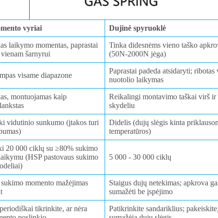
mento vyriai
Dujinė spyruoklė
as laikymo momentas, paprastai
Tinka didesnėms vieno taško apkr
vienam šarnyrui
(50N-2000N jėga)
Paprastai padeda atsidaryti; ribotas 
ampas visame diapazone
nuotolio laikymas
as, montuojamas kaip
Reikalingi montavimo taškai virš ir
 lankstas
skydeliu
i vidutinio sunkumo (įtakos turi
Didelis (dujų slėgis kinta priklaus
mpumas)
temperatūros)
 iki 20 000 ciklų su ≥80% sukimo
laikymu (HSP pastovaus sukimo
5 000 - 30 000 ciklų
deliai)
s sukimo momento mažėjimas
Staigus dujų netekimas; apkrova ga
t
sumažėti be įspėjimo
eriodiškai tikrinkite, ar nėra
Patikrinkite sandariklius; pakeiskite,
ento poslinkio
sumažėja dujų slėgis