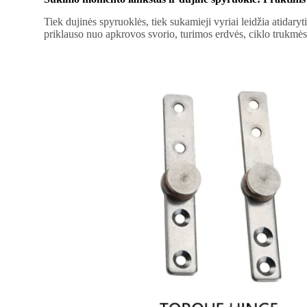
Tiek dujinės spyruoklės, tiek sukamieji vyriai leidžia atidaryt
priklauso nuo apkrovos svorio, turimos erdvės, ciklo trukmės 