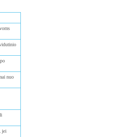
ovoms
vidutinio
 po
omai nuo
li
 jei