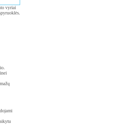
to vyriai
spyruoklės.
io.
inei
a mažų
udojami
aikytu