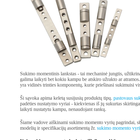
Sukimo momentinis lankstas - tai mechaninė jungtis, užtikrina
galima laikyti bet kokiu kampu be atskiro užrakto ar atramos
yra vidinės trinties komponentų, kurie priešinasi sukimuisi 
Ši sąvoka apima keletą susijusių produktų tipų.
pastovaus su
padėties nustatymo vyriai - kiekvienas iš jų sukurtas skirtin
laikyti nustatytu kampu, nenaudojant rankų.
Šiame vadove aiškinami sukimo momento vyrių pagrindai, sk
modelių ir specifikacijų asortimentą žr.
sukimo momento vyri