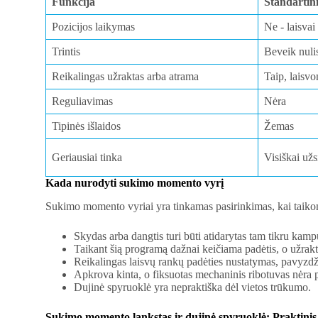
Funkcija
Standartini
Pozicijos laikymas
Ne - laisvai
Trintis
Beveik nuli
Reikalingas užraktas arba atrama
Taip, laisv
Reguliavimas
Nėra
Tipinės išlaidos
Žemas
Geriausiai tinka
Visiškai užs
Kada nurodyti sukimo momento vyrį
Sukimo momento vyriai yra tinkamas pasirinkimas, kai taikoma
Skydas arba dangtis turi būti atidarytas tam tikru kamp
Taikant šią programą dažnai keičiama padėtis, o užrakt
Reikalingas laisvų rankų padėties nustatymas, pavyzdži
Apkrova kinta, o fiksuotas mechaninis ribotuvas nėra
Dujinė spyruoklė yra nepraktiška dėl vietos trūkumo.
Sukimo momento lankstas ir dujinė spyruoklė: Praktinis