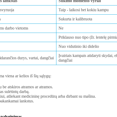
s lankstas
Sukimo momento vyriai
 svyruoja
Taip - laikosi bet kokiu kampu
s
Sukurta ir kalibruota
oms darbo vietoms
Ne
Priklauso nuo tipo (žr. lentelę pirmi
Nuo vidutinio iki didelio
Įvairiais kampais atidaryti skydai, e
idarančios durys, vartai, dangčiai
dangčiai
 viena ar kelios iš šių sąlygų:
u be atskiros atramos ar atramos.
as sulėtintų darbą.
ui, atliekant medicininę procedūrą arba dirbant su mašina.
 pakankamai lankstus.
 palyginimas