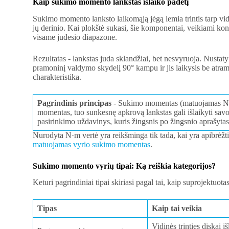
Kaip sukimo momento lankstas išlaiko padėtį
Sukimo momento lanksto laikomąją jėgą lemia trintis tarp vid
jų derinio. Kai plokštė sukasi, šie komponentai, veikiami ko
visame judesio diapazone.
Rezultatas - lankstas juda sklandžiai, bet nesvyruoja. Nustat
pramoninį valdymo skydelį 90° kampu ir jis laikysis be atram
charakteristika.
Pagrindinis principas
- Sukimo momentas (matuojamas N-m 
momentas, tuo sunkesnę apkrovą lankstas gali išlaikyti sa
pasirinkimo uždavinys, kuris žingsnis po žingsnio aprašyt
Nurodyta N·m vertė yra reikšminga tik tada, kai yra apibrėžt
matuojamas vyrio sukimo momentas
.
Sukimo momento vyrių tipai: Ką reiškia kategorijos?
Keturi pagrindiniai tipai skiriasi pagal tai, kaip suprojektuot
Tipas
Kaip tai veikia
Vidinės trinties diskai iš