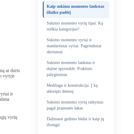
Kaip sukimo momento lankstas
išlaiko padėtį
Sukimo momento vyrių tipai: Ką
reiškia kategorijos?
Sukimo momento vyriai ir
standartiniai vyriai: Pagrindiniai
skirtumai
Sukimo momento lankstas ir
dujinė spyruoklė: Praktinis
ną ar duris
palyginimas
o vyryje
Medžiaga ir konstrukcija: Į ką
atkreipti dėmesį
vyriai ir
alima
Sukimo momento vyrių taikymas
pagal pramonės šakas
ųjų vyrių
Dažniausi gedimo būdai ir kaip jų
išvengti