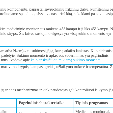
inių komponentų, paprastai spyruoklinių frikcinių diskų, kumštelinių pa
ntroliuojamo spaudimo, slysta vienas prieš kitą, sukeldami pastovų pasip
ykite medicininio monitoriaus rankeną 45° kampu ir ji liks 45° kampu. N
inio strypo. Šis laisvo sustojimo elgesys yra visų sukimo momento vyri
arba N-cm) - tai sukimosi jėga, kurią atlaiko lankstas. Kuo didesnis
vo padėtyje. Sukimo momento ir apkrovos suderinimas yra pagrindinis
as mūsų vadove apie
kaip apskaičiuoti reikiamą sukimo momentą
.
i matavimo kryptis, kampas, greitis, užlaikymo trukmė ir temperatūra. Ž
as jų trinties mechanizmas ir kiek naudotojas gali kontroliuoti laikymo jė
Pagrindinė charakteristika
Tipinės programos
laiko
Medicinos monitoriai,