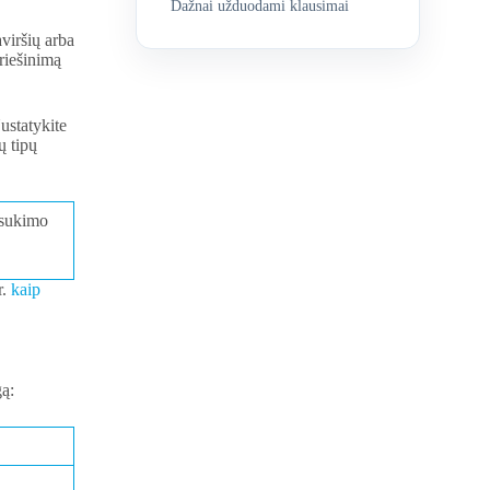
Dažnai užduodami klausimai
viršių arba
riešinimą
ustatykite
ų tipų
 sukimo
r.
kaip
gą: