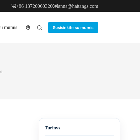
+86 13720060320
lanna@haitangs.com
 su mumis
Susisiekite su mumis
as
Turinys