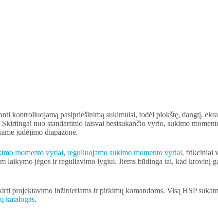
nti kontroliuojamą pasipriešinimą sukimuisi, todėl plokštę, dangtį, ekra
. Skirtingai nuo standartinio laisvai besisukančio vyrio, sukimo moment
visame judėjimo diapazone.
kimo momento vyriai
,
reguliuojamo sukimo momento vyriai
, frikciniai 
gam laikymo jėgos ir reguliavimo lygiui. Jiems būdinga tai, kad krovinį g
irti projektavimo inžinieriams ir pirkimų komandoms. Visą HSP sukam
ų katalogas
.