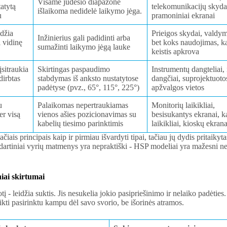
Visame judesio diapazone
atytą
telekomunikacijų skyda
išlaikoma nedidelė laikymo jėga.
u
pramoniniai ekranai
idžia
Prieigos skydai, valdym
Inžinierius gali padidinti arba
 vidinę
bet koks naudojimas, ka
sumažinti laikymo jėgą lauke
keistis apkrova
sitraukia
Skirtingas paspaudimo
Instrumentų dangteliai,
dirbtas
stabdymas iš anksto nustatytose
dangčiai, suprojektuoto
padėtyse (pvz., 65°, 115°, 225°)
apžvalgos vietos
u
Palaikomas nepertraukiamas
Monitorių laikikliai,
er visą
vienos ašies pozicionavimas su
besisukantys ekranai, 
kabelių tiesimo parinktimis
laikikliai, kioskų ekrana
čiais principais kaip ir pirmiau išvardyti tipai, tačiau jų dydis pritaiky
ndartiniai vyrių matmenys yra nepraktiški - HSP modeliai yra mažesni ne
iai skirtumai
uotį - leidžia suktis. Jis nesukelia jokio pasipriešinimo ir nelaiko padėtie
ikti pasirinktu kampu dėl savo svorio, be išorinės atramos.