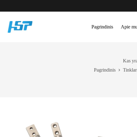
Pereiti
prie
turinio
Pagrindinis
Apie m
Kas yr
Pagrindinis
Tinklar