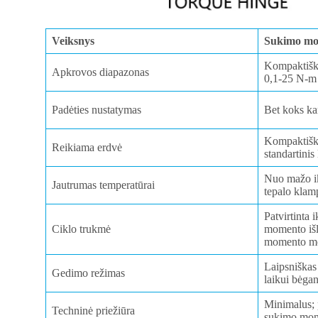
Veiksnys
Sukimo mo
Kompaktišk
Apkrovos diapazonas
0,1-25 N-m 
Padėties nustatymas
Bet koks k
Kompaktišk
Reikiama erdvė
standartinis
Nuo mažo ik
Jautrumas temperatūrai
tepalo kla
Patvirtinta
Ciklo trukmė
momento iš
momento mo
Laipsniška
Gedimo režimas
laikui bėgan
Minimalus; p
Techninė priežiūra
sukimo mom