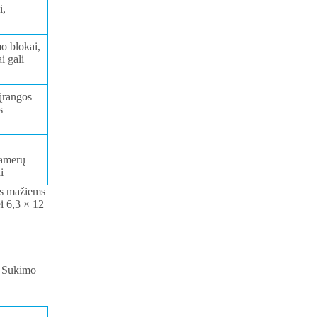
i,
o blokai,
i gali
 įrangos
s
kamerų
i
tas mažiems
i 6,3 × 12
s. Sukimo