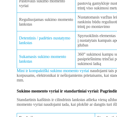
Pastovaus sukimo momento
pastovią gamykloje nust
vyriai
trintį viso sukimosi met
Nustatomasis varžtas le
Reguliuojamas sukimo momento
rankiniu būdu reguliuoti
lankstas
trintį po montavimo
Spyruoklinis elementas į
Detentinis / padėties nustatymo
į nustatytais kampais ap
lankstas
įdubas
360° sukimosi kampu s
Sukamasis sukimo momento
pasipriešinimu trinčiai p
lankstas
sukimosi laiką
Mini ir kompaktiški sukimo momento vyriai
naudojami tais pa
korpusams, elektronikai ir nešiojamiems prietaisams, kai sta
mm.
Sukimo momento vyriai ir standartiniai vyriai: Pagrindin
Standartinis kaištinis ir cilindrinis lankstas atlieka vieną užd
momento vyriai naudojami tada, kai plokštė ar dangtis turi išl