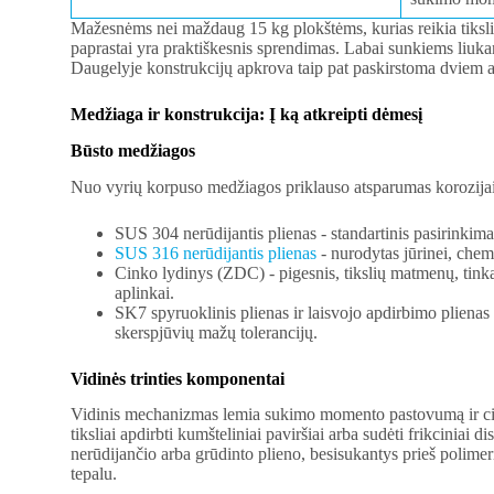
Mažesnėms nei maždaug 15 kg plokštėms, kurias reikia tiksli
paprastai yra praktiškesnis sprendimas. Labai sunkiems liuka
Daugelyje konstrukcijų apkrova taip pat paskirstoma dviem 
Medžiaga ir konstrukcija: Į ką atkreipti dėmesį
Būsto medžiagos
Nuo vyrių korpuso medžiagos priklauso atsparumas korozijai, 
SUS 304 nerūdijantis plienas - standartinis pasirinkim
SUS 316 nerūdijantis plienas
- nurodytas jūrinei, chem
Cinko lydinys (ZDC) - pigesnis, tikslių matmenų, tink
aplinkai.
SK7 spyruoklinis plienas ir laisvojo apdirbimo pliena
skerspjūvių mažų tolerancijų.
Vidinės trinties komponentai
Vidinis mechanizmas lemia sukimo momento pastovumą ir c
tiksliai apdirbti kumšteliniai paviršiai arba sudėti frikciniai d
nerūdijančio arba grūdinto plieno, besisukantys prieš polime
tepalu.