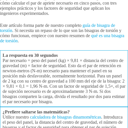
cómo calcular el par de apriete necesario en cinco pasos, con tres
ejemplos prácticos y los factores de seguridad que aplican los
ingenieros experimentados.
Este artículo forma parte de nuestro completo
guía de bisagra de
torsión
. Si necesita un repaso de lo que son las bisagras de torsión y
cómo funcionan, empiece con nuestro resumen de
qué es una bisagra
de torsión
.
La respuesta en 30 segundos
Par necesario = peso del panel (kg) × 9,81 × distancia del centro de
gravedad (m) × factor de seguridad. Esto da el par de retención en
newton-metros (N-m) necesario para mantener el panel en su
posición más desfavorable, normalmente horizontal. Para un panel
de 2 kg con su centro de gravedad a 100 mm del eje de la bisagra: 2
× 9,81 × 0,1 = 1,96 N-m. Con un factor de seguridad de 1,5×, el par
de sujeción necesario es de aproximadamente 3 N-m. Si dos
bisagras comparten la carga, divida el resultado por dos para estimar
el par necesario por bisagra.
¿Prefiere saltarse las matemáticas?
Utilice nuestro
calculadora de bisagras dinamométricas
. Introduzca
el peso del panel, la distancia del centro de gravedad, el número de
bisagras y el factor de seguridad para obtener el par de sujeción