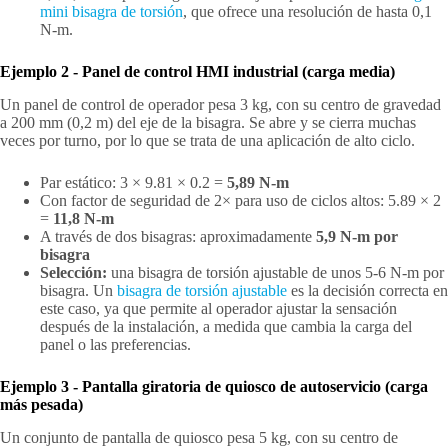
mini bisagra de torsión
, que ofrece una resolución de hasta 0,1
N-m.
Ejemplo 2 - Panel de control HMI industrial (carga media)
Un panel de control de operador pesa 3 kg, con su centro de gravedad
a 200 mm (0,2 m) del eje de la bisagra. Se abre y se cierra muchas
veces por turno, por lo que se trata de una aplicación de alto ciclo.
Par estático: 3 × 9.81 × 0.2 =
5,89 N-m
Con factor de seguridad de 2× para uso de ciclos altos: 5.89 × 2
=
11,8 N-m
A través de dos bisagras: aproximadamente
5,9 N-m por
bisagra
Selección:
una bisagra de torsión ajustable de unos 5-6 N-m por
bisagra. Un
bisagra de torsión ajustable
es la decisión correcta en
este caso, ya que permite al operador ajustar la sensación
después de la instalación, a medida que cambia la carga del
panel o las preferencias.
Ejemplo 3 - Pantalla giratoria de quiosco de autoservicio (carga
más pesada)
Un conjunto de pantalla de quiosco pesa 5 kg, con su centro de