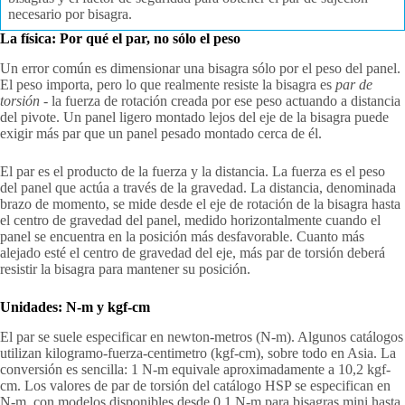
necesario por bisagra.
La física: Por qué el par, no sólo el peso
Un error común es dimensionar una bisagra sólo por el peso del panel.
El peso importa, pero lo que realmente resiste la bisagra es
par de
torsión
- la fuerza de rotación creada por ese peso actuando a distancia
del pivote. Un panel ligero montado lejos del eje de la bisagra puede
exigir más par que un panel pesado montado cerca de él.
El par es el producto de la fuerza y la distancia. La fuerza es el peso
del panel que actúa a través de la gravedad. La distancia, denominada
brazo de momento, se mide desde el eje de rotación de la bisagra hasta
el centro de gravedad del panel, medido horizontalmente cuando el
panel se encuentra en la posición más desfavorable. Cuanto más
alejado esté el centro de gravedad del eje, más par de torsión deberá
resistir la bisagra para mantener su posición.
Unidades: N-m y kgf-cm
El par se suele especificar en newton-metros (N-m). Algunos catálogos
utilizan kilogramo-fuerza-centimetro (kgf-cm), sobre todo en Asia. La
conversión es sencilla: 1 N-m equivale aproximadamente a 10,2 kgf-
cm. Los valores de par de torsión del catálogo HSP se especifican en
N-m, con modelos disponibles desde 0,1 N-m para bisagras mini hasta