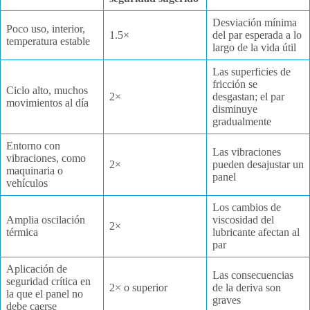
Desviación mínima
Poco uso, interior,
1.5×
del par esperada a lo
temperatura estable
largo de la vida útil
Las superficies de
fricción se
Ciclo alto, muchos
2×
desgastan; el par
movimientos al día
disminuye
gradualmente
Entorno con
Las vibraciones
vibraciones, como
2×
pueden desajustar un
maquinaria o
panel
vehículos
Los cambios de
Amplia oscilación
viscosidad del
2×
térmica
lubricante afectan al
par
Aplicación de
Las consecuencias
seguridad crítica en
2× o superior
de la deriva son
la que el panel no
graves
debe caerse